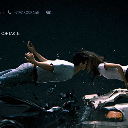
ru
+79515095445
КОНТАКТЫ
Вам прод