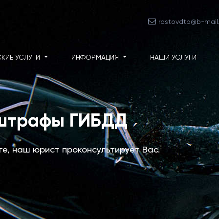
rostovdtp@b-mail.
КИЕ УСЛУГИ
ИНФОРМАЦИЯ
НАШИ УСЛУГИ
 штрафы ГИБДД
уге, наш юрист проконсультирует Вас.